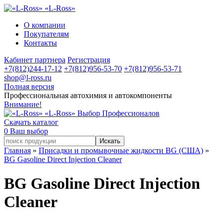
«L-Ross»
О компании
Покупателям
Контакты
Кабинет партнера
Регистрация
+7(812)244-17-12
+7(812)956-53-70
+7(812)956-53-71
shop@l-ross.ru
Полная версия
Профессиональная автохимия и автокомпоненты
Внимание!
«L-Ross»
Выбор Профессионалов
Скачать каталог
0
Ваш выбор
Главная
»
Присадки и промывочные жидкости BG (США)
»
BG Gasoline Direct Injection Cleaner
BG Gasoline Direct Injection
Cleaner