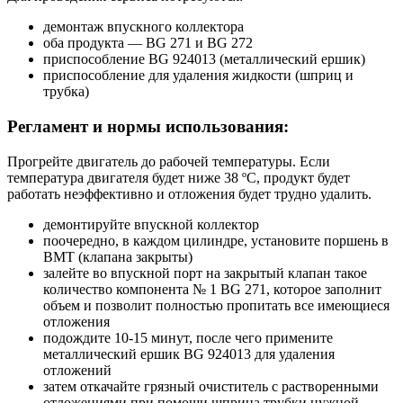
демонтаж впускного коллектора
оба продукта — BG 271 и BG 272
приспособление BG 924013 (металлический ершик)
приспособление для удаления жидкости (шприц и
трубка)
Регламент и нормы использования:
Прогрейте двигатель до рабочей температуры. Если
температура двигателя будет ниже 38 ºС, продукт будет
работать неэффективно и отложения будет трудно удалить.
демонтируйте впускной коллектор
поочередно, в каждом цилиндре, установите поршень в
ВМТ (клапана закрыты)
залейте во впускной порт на закрытый клапан такое
количество компонента № 1 BG 271, которое заполнит
объем и позволит полностью пропитать все имеющиеся
отложения
подождите 10-15 минут, после чего примените
металлический ершик BG 924013 для удаления
отложений
затем откачайте грязный очиститель с растворенными
отложениями при помощи шприца трубки нужной